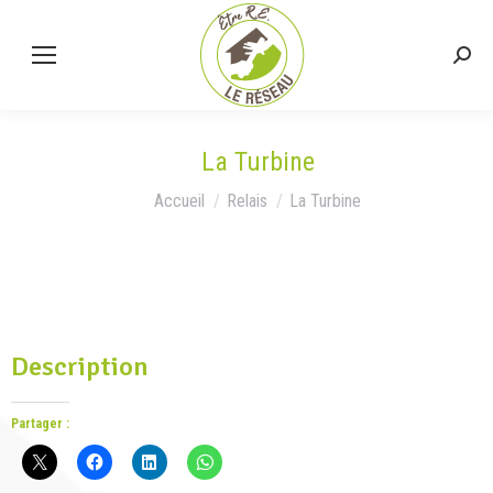
La Turbine
Vous êtes ici :
Accueil
Relais
La Turbine
Description
Partager :