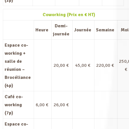
(2p)
Coworking (Prix en € HT)
Demi-
Heure
Journée
Semaine
Moi
journée
Espace co-
working +
salle de
250,
20,00 €
45,00 €
220,00 €
réunion –
€
Brocéliance
(4p)
Café co-
working
6,00 €
26,00 €
(7p)
Espace co-