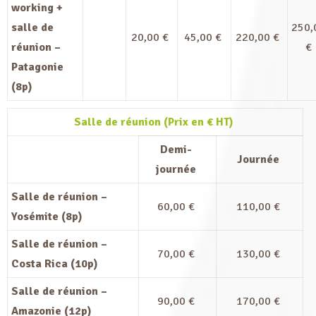
working +
salle de
250,
20,00 €
45,00 €
220,00 €
réunion –
€
Patagonie
(8p)
Salle de réunion (Prix en € HT)
Demi-
Journée
journée
Salle de réunion –
60,00 €
110,00 €
Yosémite (8p)
Salle de réunion –
70,00 €
130,00 €
Costa Rica (10p)
Salle de réunion –
90,00 €
170,00 €
Amazonie (12p)