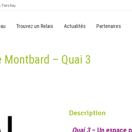
n Tiers-lieu
eau
Trouvez un Relais
Actualités
Partenaires
de Montbard – Quai 3
Description
Quai 3
– Un espace po