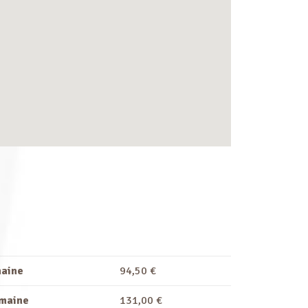
maine
94,50 €
emaine
131,00 €