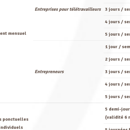
Entreprises pour télétravailleurs
3 jours / s
4 jours / s
ent mensuel
5 jours / s
1 jour / se
2 jours / s
Entrepreneurs
3 jours / s
4 jours / s
5 jours / s
5 demi-jour
(validité 6 
s ponctuelles
individuels
5 journées f