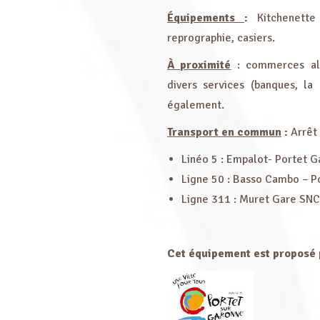
Équipements
:
Kitchenette 
reprographie, casiers.
À proximité
: commerces alim
divers services (banques, la
également.
Transport en commun
:
Arrêt 
Linéo 5 : Empalot- Portet 
Ligne 50 : Basso Cambo – P
Ligne 311 : Muret Gare SNC
Cet équipement est proposé 