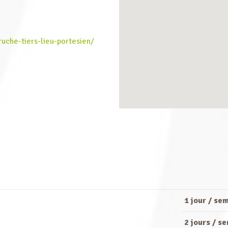
uche-tiers-lieu-portesien/
1 jour / se
2 jours / s