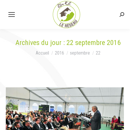
Rech
:
Archives du jour :
22 septembre 2016
Vous êtes ici :
Accueil
2016
septembre
22