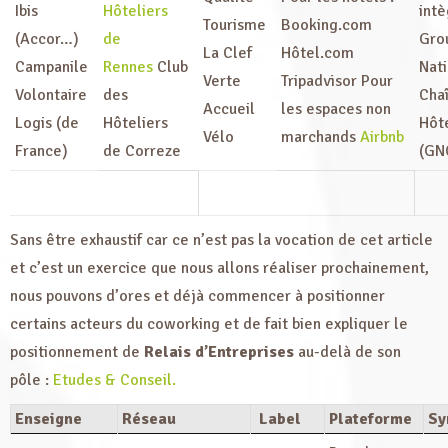
Ibis
Hôteliers
intè
Tourisme
Booking.com
(Accor…)
de
Gro
La Clef
Hôtel.com
Campanile
Rennes
Club
Nati
Verte
Tripadvisor Pour
Volontaire
des
Cha
Accueil
les espaces non
Logis (de
Hôteliers
Hôt
Vélo
marchands
Airbnb
France)
de Correze
(GN
Sans être exhaustif car ce n’est pas la vocation de cet article
et c’est un exercice que nous allons réaliser prochainement,
nous pouvons d’ores et déjà commencer à positionner
certains acteurs du coworking et de fait bien expliquer le
positionnement de
Relais d’Entreprises
au-delà de son
pôle :
Etudes & Conseil.
Enseigne
Réseau
Label
Plateforme
Sy