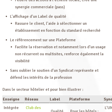
Fédère des actions à l’échelle locale, crée une
synergie commerciale (pass)
L’affichage d’un Label de qualité
Rassure le client, l’aide à sélectionner un
établissement en fonction du standard recherché
Le référencement sur une Plateforme
Facilite la réservation et notamment lors d’un usage
non récurrent ou multisites, renforce également la
visibilité
Sans oublier le soutien d’un Syndicat représente et
défend les intérêts de la profession
Dans le secteur hôtelier et pour bien illustrer :
Enseigne
Réseau
Label
Plateforme
Synd
Intégrée
Club des
L’U
Qualité
Pour les hôtels :