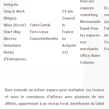
Pour les
Intégrée
espaces
En
Stop & Work
C3 (de
coworking
co
(Régus)
Cowork
Néonomade
(s
Wojo (Accor)
CyberCantal
In
Daysk Pour
l’
Start-Way
Tiers-Lieux
France
les espaces
de
Wereso
CoworkinVendée
ex
non
Co
Volontaire
Actipole
marchands
Fr
Relais
21)
Office Rider
d’Entreprises
Cohome
Bien entendu un même espace peut multiplier les leviers
et nous le constatons d’ailleurs avec plusieurs de nos
affiliés, appartenant à un réseau local, bénéficiant du label