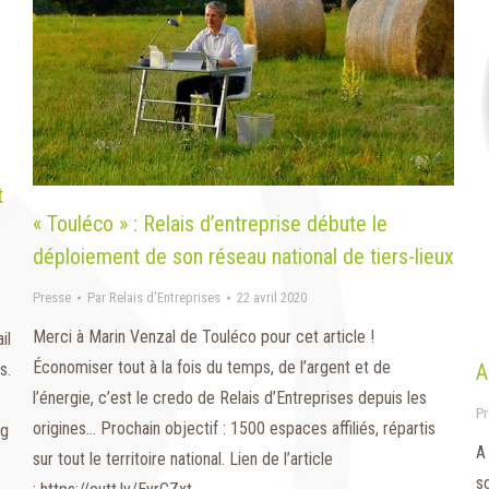
t
« Touléco » : Relais d’entreprise débute le
déploiement de son réseau national de tiers-lieux
Presse
Par
Relais d'Entreprises
22 avril 2020
Merci à Marin Venzal de Touléco pour cet article !
il
Économiser tout à la fois du temps, de l’argent et de
s.
A
l’énergie, c’est le credo de Relais d’Entreprises depuis les
Pr
origines… Prochain objectif : 1500 espaces affiliés, répartis
ng
A
sur tout le territoire national. Lien de l’article
s