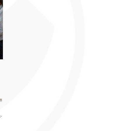
en
s-