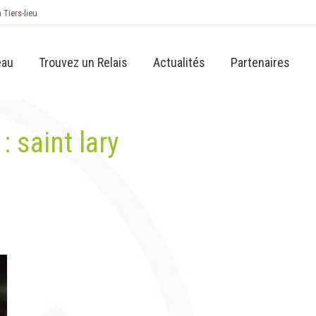
n Tiers-lieu
eau
Trouvez un Relais
Actualités
Partenaires
 :
saint lary