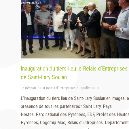
Inauguration du tiers-lieu le Relais d’Entreprises
de Saint-Lary Soulan
Le Réseau
Par
Relais d'Entreprises
9 juillet 2018
L’inauguration du tiers lieu de Saint-Lary Soulan en images, 
présence de tous les partenaires : Saint Lary, Pays
Nestes, Parc national des Pyrénées, EDF, Préfet des Haute
Pyrénées, Cogemip Mpc, Relais d’Entreprises, Département