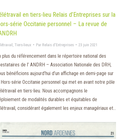
élétravail en tiers-lieu Relais d’Entreprises sur la
ors-série Occitanie personnel – La revue de
’ANDRH
létravail
,
Tiers-lieux
Par
Relais d'Entreprises
23 juin 2021
n plus du référencement dans le répertoire national des
restataires de l’ ANDRH – Association Nationale des DRH,
ous bénéficions aujourd’hui d’un affichage en demi-page sur
a Hors-série Occitanie personnel qui met en avant notre pôle
élétravail en tiers-lieu. Nous accompagnons le
éploiement de modalités durables et équitables de
élétravail, considérant également les enjeux managériaux et…