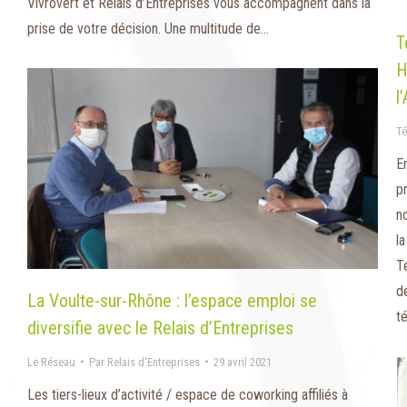
Vivrovert et Relais d’Entreprises vous accompagnent dans la
prise de votre décision. Une multitude de…
T
H
l
Té
E
p
n
l
T
d
La Voulte-sur-Rhône : l’espace emploi se
t
diversifie avec le Relais d’Entreprises
Le Réseau
Par
Relais d'Entreprises
29 avril 2021
Les tiers-lieux d’activité / espace de coworking affiliés à