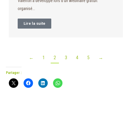
Valentin a développé lors d’un webinaire gratuit
organisé…
Lire la suite
←
1
2
3
4
5
→
Partager :