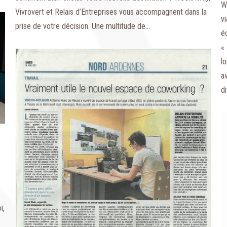
W
Vivrovert et Relais d’Entreprises vous accompagnent dans la
v
prise de votre décision. Une multitude de…
é
«
l
a
d
i,