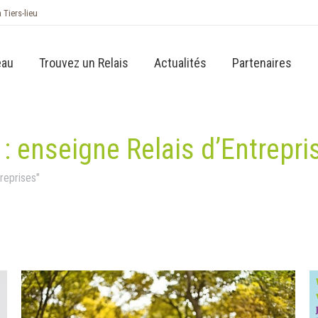
n Tiers-lieu
eau
Trouvez un Relais
Actualités
Partenaires
 :
enseigne Relais d’Entrepri
treprises"