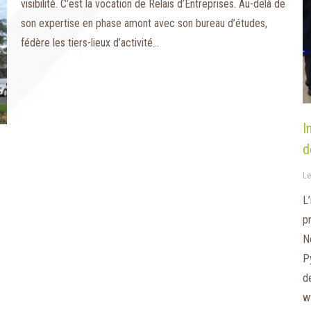
visibilité. C’est la vocation de Relais d’Entreprises. Au-delà de
son expertise en phase amont avec son bureau d’études,
fédère les tiers-lieux d’activité…
I
d
Le
L
p
N
P
d
w