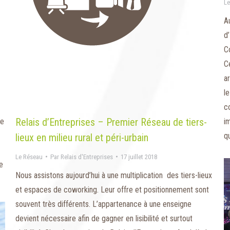
Le
A
d
C
Ce
a
l
c
Relais d’Entreprises – Premier Réseau de tiers-
i
de
q
lieux en milieu rural et péri-urbain
Le Réseau
Par
Relais d'Entreprises
17 juillet 2018
e
Nous assistons aujourd’hui à une multiplication des tiers-lieux
et espaces de coworking. Leur offre et positionnement sont
souvent très différents. L’appartenance à une enseigne
devient nécessaire afin de gagner en lisibilité et surtout