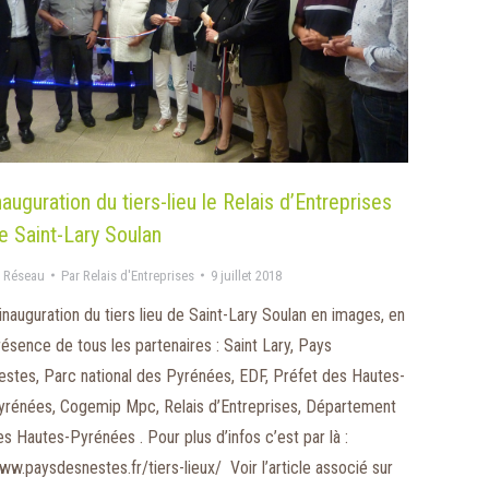
nauguration du tiers-lieu le Relais d’Entreprises
e Saint-Lary Soulan
 Réseau
Par
Relais d'Entreprises
9 juillet 2018
’inauguration du tiers lieu de Saint-Lary Soulan en images, en
résence de tous les partenaires : Saint Lary, Pays
estes, Parc national des Pyrénées, EDF, Préfet des Hautes-
yrénées, Cogemip Mpc, Relais d’Entreprises, Département
es Hautes-Pyrénées . Pour plus d’infos c’est par là :
ww.paysdesnestes.fr/tiers-lieux/ Voir l’article associé sur