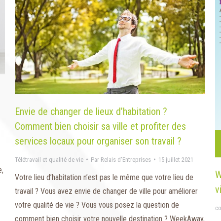
Envie de changer de lieux d’habitation ?
Comment bien choisir sa ville et profiter des
services locaux pour organiser son travail ?
Télétravail et qualité de vie
Par
Relais d'Entreprises
15 juillet 2021
e,
W
Votre lieu d’habitation n’est pas le même que votre lieu de
v
travail ? Vous avez envie de changer de ville pour améliorer
votre qualité de vie ? Vous vous posez la question de
c
comment bien choisir votre nouvelle destination ? WeekAway,