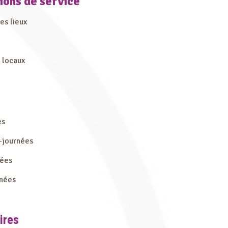
ions de
service
es lieux
 locaux
es
-journées
nées
rnées
ires