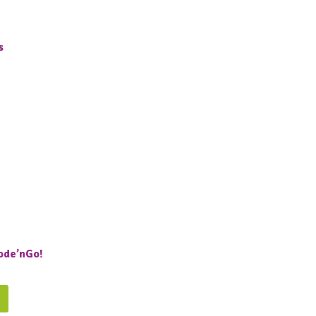
es
ode’nGo!